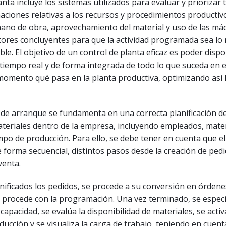
anta incluye los sistemas utilizados para evaluar y priorizar 
aciones relativas a los recursos y procedimientos productiv
mano de obra, aprovechamiento del material y uso de las má
tores concluyentes para que la actividad programada sea lo
ble. El objetivo de un control de planta eficaz es poder disp
tiempo real y de forma integrada de todo lo que suceda en el 
momento qué pasa en la planta productiva, optimizando así 
de arranque se fundamenta en una correcta planificación d
ateriales dentro de la empresa, incluyendo empleados, mater
po de producción. Para ello, se debe tener en cuenta que el
e forma secuencial, distintos pasos desde la creación de ped
venta.
anificados los pedidos, se procede a su conversión en órdene
e procede con la programación. Una vez terminado, se especi
capacidad, se evalúa la disponibilidad de materiales, se activ
ucción y se visualiza la carga de trabajo, teniendo en cuent