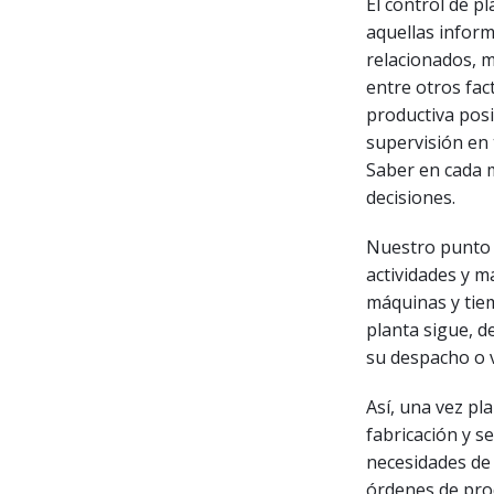
El control de pl
aquellas inform
relacionados, 
entre otros fac
productiva posi
supervisión en 
Saber en cada 
decisiones.
Nuestro punto 
actividades y m
máquinas y tiem
planta sigue, d
su despacho o 
Así, una vez pl
fabricación y s
necesidades de 
órdenes de prod