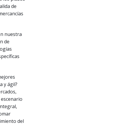
alida de
 mercancías
en nuestra
ón de
logías
pecíficas
mejores
 y ágil?
ercados,
r escenario
ntegral,
tomar
imiento del