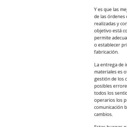
Y es que las me
de las órdenes 
realizadas y c
objetivo está 
permite adecuar
o establecer pr
fabricación.
La entrega de i
materiales es ot
gestión de los 
posibles error
todos los sentid
operarios los p
comunicación bi
cambios.
Estas buenas pr