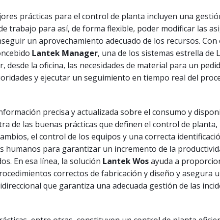
jores prácticas para el control de planta incluyen una gestió
de trabajo para así, de forma flexible, poder modificar las a
onseguir un aprovechamiento adecuado de los recursos. Con
concebido
Lantek Manager
, una de los sistemas estrella de 
, desde la oficina, las necesidades de material para un pedi
ioridades y ejecutar un seguimiento en tiempo real del proc
nformación precisa y actualizada sobre el consumo y disponi
ra de las buenas prácticas que definen el control de planta, 
cambios, el control de los equipos y una correcta identificaci
es humanos para garantizar un incremento de la productivid
os. En esa línea, la solución
Lantek Wos
ayuda a proporcion
rocedimientos correctos de fabricación y diseño y asegura 
direccional que garantiza una adecuada gestión de las incid
ácticas, entre otras, constituyen un control de planta eficie