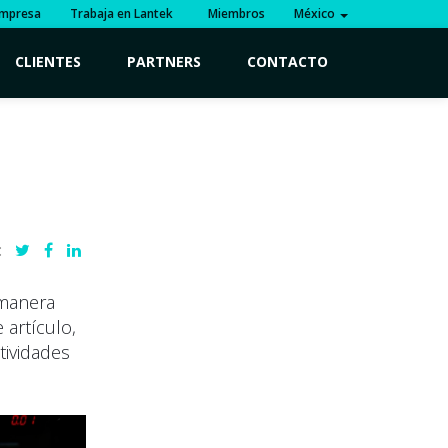
mpresa
Trabaja en Lantek
Miembros
México
CLIENTES
PARTNERS
CONTACTO
:
 manera
 artículo,
tividades