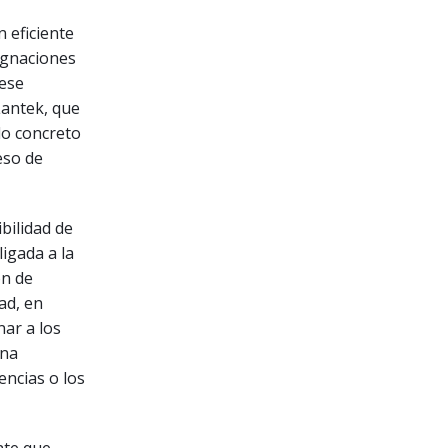
n eficiente
signaciones
 ese
Lantek, que
do concreto
eso de
bilidad de
ligada a la
ón de
ad, en
ar a los
una
encias o los
nte que,