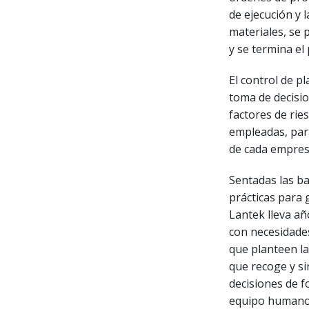
de ejecución y l
materiales, se 
y se termina el
El control de 
toma de decision
factores de ries
empleadas, para
de cada empres
Sentadas las ba
prácticas para 
Lantek lleva a
con necesidades
que planteen la
que recoge y si
decisiones de f
equipo humano 