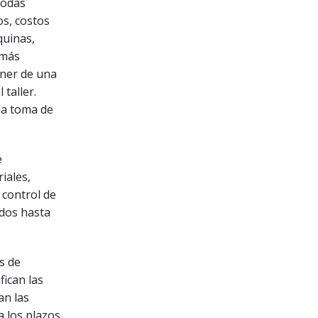
todas
os, costos
quinas,
 más
oner de una
taller.
la toma de
e
iales,
 control de
idos hasta
s de
fican las
an las
a los plazos