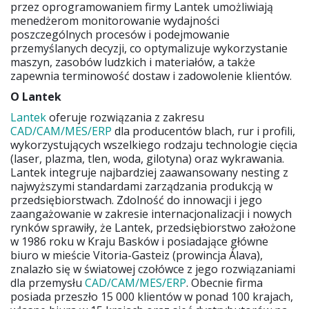
przez oprogramowaniem firmy Lantek umożliwiają
menedżerom monitorowanie wydajności
poszczególnych procesów i podejmowanie
przemyślanych decyzji, co optymalizuje wykorzystanie
maszyn, zasobów ludzkich i materiałów, a także
zapewnia terminowość dostaw i zadowolenie klientów.
O Lantek
Lantek
oferuje rozwiązania z zakresu
CAD/CAM/MES/ERP
dla producentów blach, rur i profili,
wykorzystujących wszelkiego rodzaju technologie cięcia
(laser, plazma, tlen, woda, gilotyna) oraz wykrawania.
Lantek integruje najbardziej zaawansowany nesting z
najwyższymi standardami zarządzania produkcją w
przedsiębiorstwach. Zdolność do innowacji i jego
zaangażowanie w zakresie internacjonalizacji i nowych
rynków sprawiły, że Lantek, przedsiębiorstwo założone
w 1986 roku w Kraju Basków i posiadające główne
biuro w mieście Vitoria-Gasteiz (prowincja Álava),
znalazło się w światowej czołówce z jego rozwiązaniami
dla przemysłu
CAD/CAM/MES/ERP
. Obecnie firma
posiada przeszło 15 000 klientów w ponad 100 krajach,