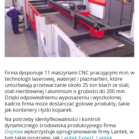
Firma dysponuje 11 maszynami CNC pracującymi m.in. w
technologii laserowej, waterjet i plazma/tlen, które
umożliwiają przetwarzanie około 25 ton blach ze stali,
stali nierdzewnej i aluminium o grubości do 200 mm.
Dzięki odpowiedniemu wyposażeniu i wyszkolonej
kadrze firma może dostarczać gotowe produkty, takie
jak kontenery i łyżki koparek.
Na potrzeby identyfikowalności i kontroli
dynamicznego środowiska produkcyjnego firma
Oxymax
wykorzystuje oprogramowanie firmy Lantek, w
tym takie programy, jak
Lantek Expert
,
Lantek