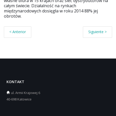
własne biura w 15 krajach oraz sieć dystrybutorów na
całym świecie. Działalność na rynkach
międzynarodowych dosięgła w roku 2014 88% jej
obrotów.
< Anterior
Siguiente >
KONTAKT
ul.
Armii Krajowej 6
40-698 Katowice