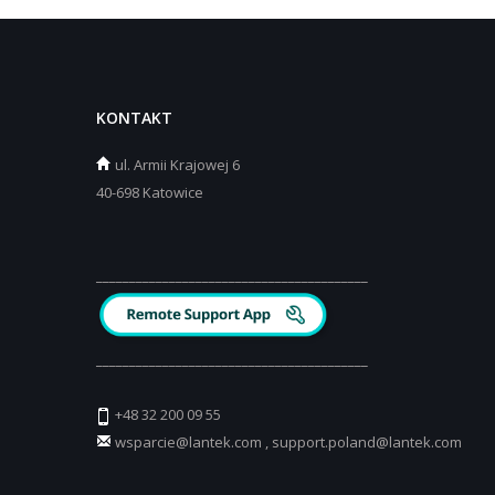
KONTAKT
ul.
Armii Krajowej 6
40-698 Katowice
_________________________________________
_________________________________________
+48 32 200 09 55
wsparcie@lantek.com
,
support.poland@lantek.com