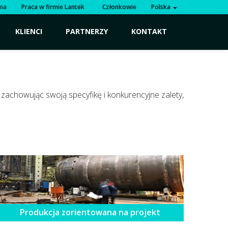
rma
Praca w firmie Lantek
Członkowie
Polska
KLIENCI
PARTNERZY
KONTAKT
 zachowując swoją specyfikę i konkurencyjne zalety,
Produkcja zorientowana na projekt