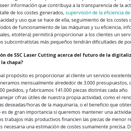
seer información que contribuya a la transparencia de la act
etalle de los costes generados,
supervisión de la eficiencia de
pacidad y uso que se hace de ella, seguimiento de los costes 
íodos de funcionamiento de las máquinas y su eficiencia, in
les, etcétera) permitirá proporcionar a los clientes un serv
os subcontratistas más pequeños tendrán dificultades de pod
sión de SSC Laser Cutting acerca del futuro de la digitali
e la chapa?
al propósito es proporcionar al cliente un servicio excelent
Generamos mensualmente alrededor de 3.000 presupuestos, 
00 pedidos, y fabricamos 141.000 piezas distintas cada año.
ejar cifras útiles de nuestra propia actividad, como el ren
sas deseadas/horas de la maquinaria, o el beneficio que ob
o es de gran importancia si queremos mantener una activida
os trabajos más productivos financien las piezas de menor r
es necesaria una estimación de costes sumamente precisa. D