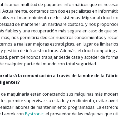
utilizamos multitud de paquetes informáticos que es necesar
. Actualmente, contamos con dos especialistas en informáti
alizan el mantenimiento de los sistemas. Migrar al cloud c
necesidad de mantener un hardware costoso, y nos proporcio
ás fiables y una recuperación más segura en caso de que se
s más, nos permitiría dedicar nuestros conocimientos y recu
ternos a realizar mejoras estratégicas, en lugar de limitarlos
y gestión de infraestructuras. Además, el cloud computing
lidad, permitiéndonos trabajar desde casa y acceder de forma 
de cualquier parte del mundo con total seguridad.
rollará la comunicación a través de la nube de la fábric
ligentes?
s de maquinaria están conectando sus máquinas más moder
e les permite supervisar su estado y rendimiento, evitar aver
 realizar labores de mantenimiento programadas. La estrech
e Lantek con
Bystronic
, el proveedor de las máquinas que ut