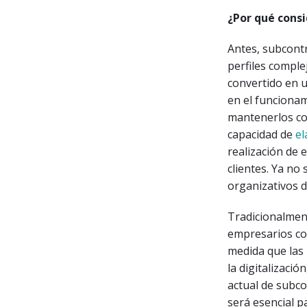
¿Por qué cons
Antes, subcontr
perfiles comple
convertido en u
en el funcionam
mantenerlos co
capacidad de
el
realización de 
clientes. Ya no
organizativos d
Tradicionalment
empresarios con
medida que las
la digitalizació
actual de subc
será esencial p