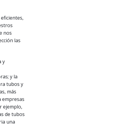
eficientes,
estros
ue nos
cción las
a y
as; y la
ara tubos y
as, más
ra empresas
r ejemplo,
as de tubos
ria una