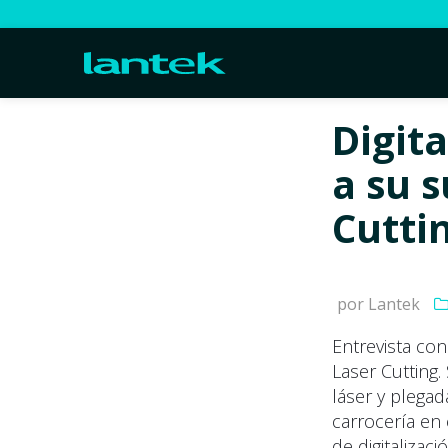
Digita
a su 
Cutti
por Lantek
Entrevista con
Laser Cutting.
láser y plegad
carrocería en
de digitalizació