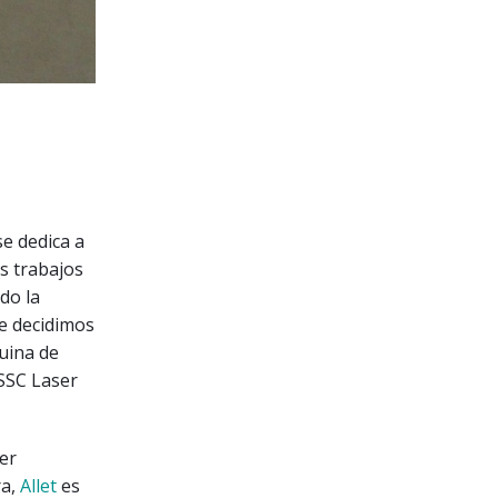
se dedica a
s trabajos
do la
te decidimos
uina de
 SSC Laser
er
ra,
Allet
es