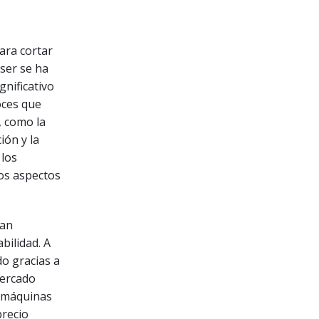
ara cortar
áser se ha
gnificativo
oces que
 como la
ión y la
 los
ros aspectos
ían
bilidad. A
o gracias a
mercado
s máquinas
precio