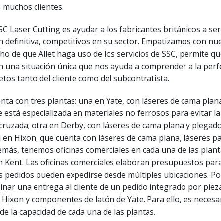
 muchos clientes.
SC Laser Cutting es ayudar a los fabricantes británicos a ser 
en definitiva, competitivos en su sector. Empatizamos con nu
echo de que Allet haga uso de los servicios de SSC, permite q
 una situación única que nos ayuda a comprender a la perfe
etos tanto del cliente como del subcontratista.
ta con tres plantas: una en Yate, con láseres de cama plan
 está especializada en materiales no ferrosos para evitar la
ruzada; otra en Derby, con láseres de cama plana y plegador
al en Hixon, que cuenta con láseres de cama plana, láseres p
más, tenemos oficinas comerciales en cada una de las plant
en Kent. Las oficinas comerciales elaboran presupuestos pa
os pedidos pueden expedirse desde múltiples ubicaciones. Po
nar una entrega al cliente de un pedido integrado por piez
Hixon y componentes de latón de Yate. Para ello, es necesa
l de la capacidad de cada una de las plantas.