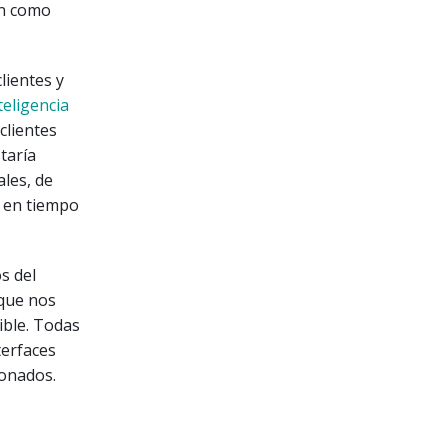
an como
lientes y
teligencia
clientes
taría
les, de
s en tiempo
s del
 que nos
ible. Todas
terfaces
ionados.