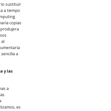
io sustituir
ca a tiempo
omputing
naría copias
 produjera
rsos
 al
 aumentaría
sencilla a
a y las
nas a
ías
a
ilizamos, es