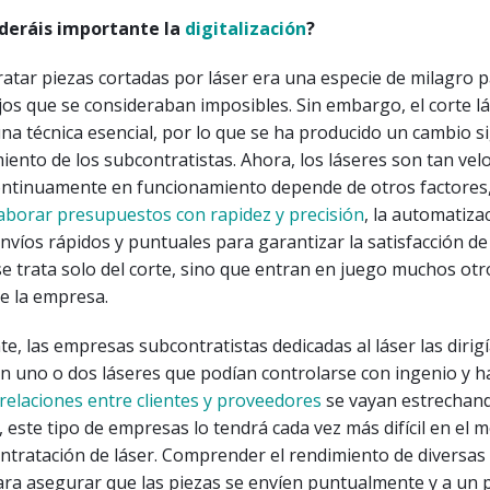
ideráis importante la
digitalización
?
atar piezas cortadas por láser era una especie de milagro p
jos que se consideraban imposibles. Sin embargo, el corte l
na técnica esencial, por lo que se ha producido un cambio si
iento de los subcontratistas. Ahora, los láseres son tan vel
ntinuamente en funcionamiento depende de otros factores,
aborar presupuestos con rapidez y precisión
, la automatizac
envíos rápidos y puntuales para garantizar la satisfacción de
 se trata solo del corte, sino que entran en juego muchos ot
e la empresa.
e, las empresas subcontratistas dedicadas al láser las dirig
 uno o dos láseres que podían controlarse con ingenio y ha
relaciones entre clientes y proveedores
se vayan estrechand
n, este tipo de empresas lo tendrá cada vez más difícil en el 
ontratación de láser. Comprender el rendimiento de diversa
ara asegurar que las piezas se envíen puntualmente y a un 