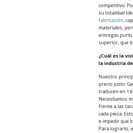
competitivo. Po
su totalidad (d
fabricación
, ca
materiales, per
entregas puntua
superior, que l
¿Cuál es la vi
la industria d
Nuestro princip
precio justo. 
traducen en 1.6
Necesitamos man
frente a las ta
cada pieza. Est
e impedir que l
Para lograrlo, 