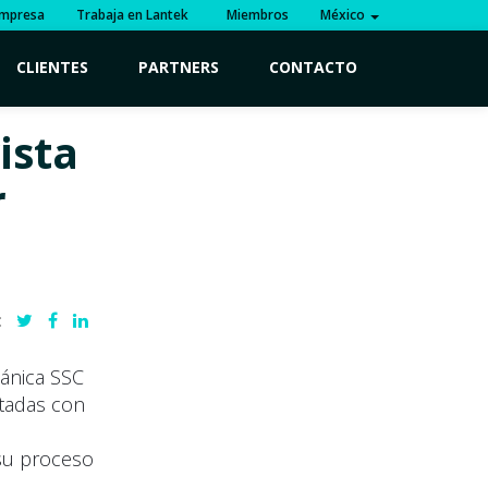
mpresa
Trabaja en Lantek
Miembros
México
CLIENTES
PARTNERS
CONTACTO
ista
r
:
tánica SSC
rtadas con
 su proceso