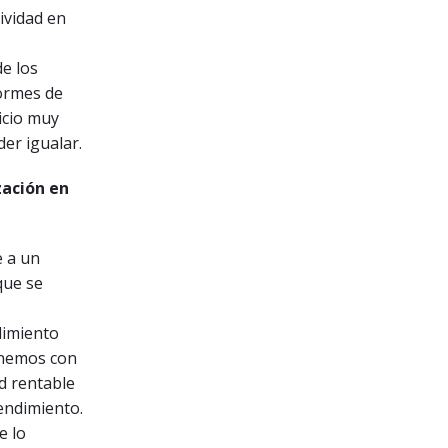
ividad en
de los
formes de
icio muy
er igualar.
zación en
e a un
que se
dimiento
tenemos con
d rentable
endimiento.
e lo