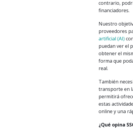
contrario, podr
financiadores.
Nuestro objetiv
proveedores par
artificial (AI)
con
puedan ver el p
obtener el mism
forma que podam
real.
También necesi
transporte en 
permitirá ofrec
estas actividad
online y una rá
¿Qué opina SS