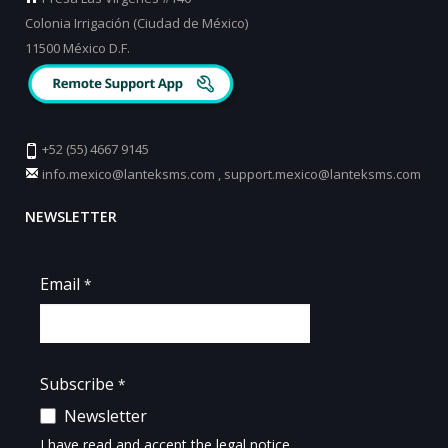
Colonia Irrigación (Ciudad de México)
11500 México D.F.
+52 (55) 4667 9145
info.mexico@lanteksms.com
,
support.mexico@lanteksms.com
NEWSLETTER