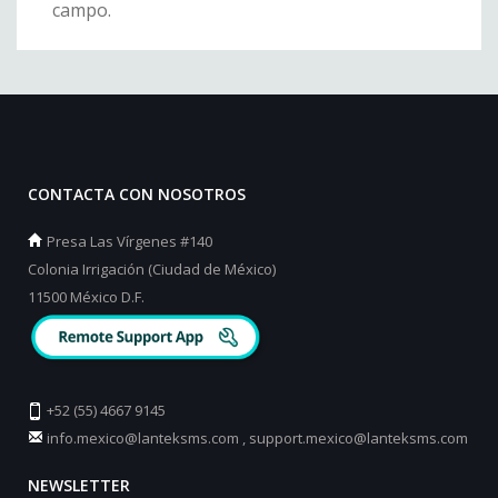
campo.
CONTACTA CON NOSOTROS
Presa Las Vírgenes #140
Colonia Irrigación (Ciudad de México)
11500 México D.F.
+52 (55) 4667 9145
info.mexico@lanteksms.com
,
support.mexico@lanteksms.com
NEWSLETTER