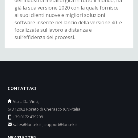
dell’industria metallurgica in tutto il mondo, ha
già la sua versione 2020 con la quale fornisce
ai suoi clienti nuove e migliori soluzioni
software inserite nel lancio della versione 40. e
focalizzate sul lavoro a distanza e
sull’efficienza dei processi.
CONTATTACI
Via L. Da Vinci,
6/8 12062 Roreto di Cherasco (CN)-Italia
+39 0172 479208
sales@lantek.it
,
support@lantek.it
NEWSLETTER