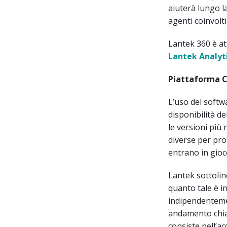
aiuterà lungo la
agenti coinvolt
Lantek 360 è a
Lantek Analyt
Piattaforma Cl
L’uso del softwa
disponibilità de
le versioni più 
diverse per prof
entrano in gioc
Lantek sottoline
quanto tale è in
indipendenteme
andamento chiar
consiste nell’ac