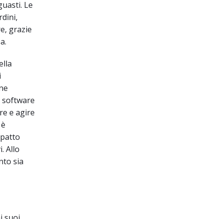
guasti. Le
dini,
e, grazie
a.
ella
i
one
l software
re e agire
 è
mpatto
. Allo
nto sia
i suoi