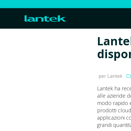
Lante
dispon
per Lantek
Lantek ha rec
alle aziende d
modo rapido e 
prodotti clou
applicazioni c
grandi quantità