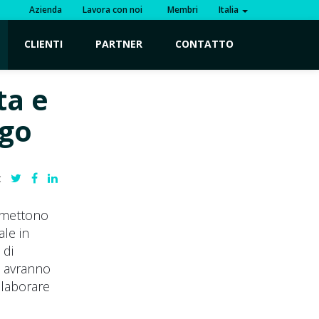
Azienda
Lavora con noi
Membri
Italia
CLIENTI
PARTNER
CONTATTO
ta e
ogo
:
rmettono
ale in
 di
0 avranno
elaborare