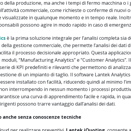
to della produzione, ma anche i tempi di fermo macchina o i 
ll’attività commerciale, come richieste o conferme di nuovi or
visualizzate in qualunque momento e in tempo reale. Inoltr
responsabili possono agire in modo rapido in caso di emergenz
ics
è la prima soluzione integrale per l’analisi completa sia d
della gestione commerciale, che permette l’analisi dei dati d
cilita il processo decisionale appropriato. Questa applicazi
oduli, “Manufacturing Analytics” e “Customer Analytics”. I
erie di KPI predefiniti e rilevanti che permettono di analizza
estione di un impianto di taglio. Il software Lantek Analytics
essere installato con facilità, riducendo quindi al minimo l’i
 non interrompendo in nessun momento i processi produttivi
rantisce una curva di apprendimento facile e rapida, in qua
rigenti possono trarre vantaggio dall’analisi dei dati.
so anche senza conoscenze tecniche
oud per realizzare preventivi,
Lantek iQuoting
, consente a