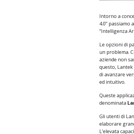
Intorno a conce
4.0" passiamo a
“Intelligenza Ar
Le opzioni di p
un problema. Ci
aziende non san
questo, Lantek
di avanzare ver
ed intuitivo.
Queste applicaz
denominata
La
Gli utenti di L
elaborare grand
L’elevata capaci