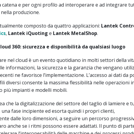
 catena e per ogni profilo ad interoperare e ad integrare tutt
i nella produzione.
ttualmente composto da quattro applicazioni:
Lantek Contro
ics
,
Lantek iQuoting
e
Lantek MetalShop
.
oud 360: sicurezza e disponibilità da qualsiasi luogo
re nel cloud è un evento quotidiano in molti settori della vit
lle informazioni, la sicurezza e la garanzia che vengano utili
recenti ne favorisce l’implementazione. L’accesso ai dati da p
ili diversi consente la massima flessibilità nelle operazioni in
o più impianti e modelli mobili.
a che la digitalizzazione del settore del taglio di lamiere e tu
 una fase incipiente ed esorta quindi i propri clienti,
nte dalle loro dimensioni, a seguire un percorso progressi
o anche se i ritmi possono essere adattati. Il punto di par
celerare l’interoperabilità delle macchine e dei processi produ