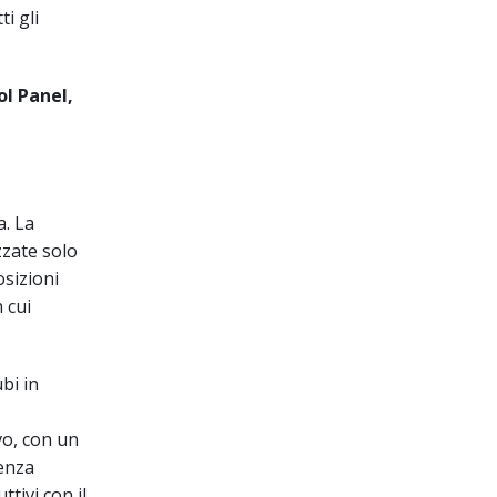
i gli
l Panel,
a. La
zzate solo
osizioni
 cui
bi in
vo, con un
tenza
ttivi con il