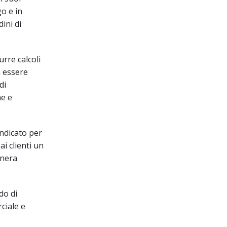
go e in
ini di
rre calcoli
n essere
di
ne e
indicato per
i clienti un
enera
do di
ciale e