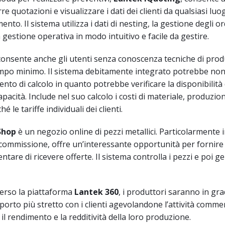
re quotazioni e visualizzare i dati dei clienti da qualsiasi luo
o. Il sistema utilizza i dati di nesting, la gestione degli ord
 gestione operativa in modo intuitivo e facile da gestire.
consente anche gli utenti senza conoscenza tecniche di produ
tempo minimo. Il sistema debitamente integrato potrebbe no
nto di calcolo in quanto potrebbe verificare la disponibilità 
apacità. Include nel suo calcolo i costi di materiale, produzio
 le tariffe individuali dei clienti.
Shop
è un negozio online di pezzi metallici. Particolarmente 
 commissione, offre un’interessante opportunità per fornire a
are di ricevere offerte. Il sistema controlla i pezzi e poi g
verso la piattaforma
Lantek 360
, i produttori saranno in gra
porto più stretto con i clienti agevolandone l’attività commer
l rendimento e la redditività della loro produzione.