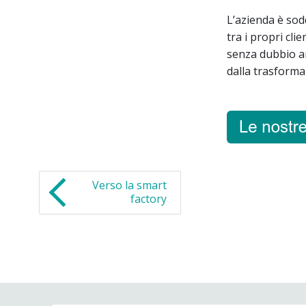
L’azienda è sod
tra i propri cli
senza dubbio a
dalla trasformaz
Verso la smart
factory