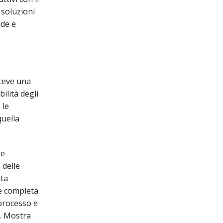
 soluzioni
ide e
iceve una
bilità degli
 le
quella
 e
 delle
ata
ne completa
 processo e
t. Mostra