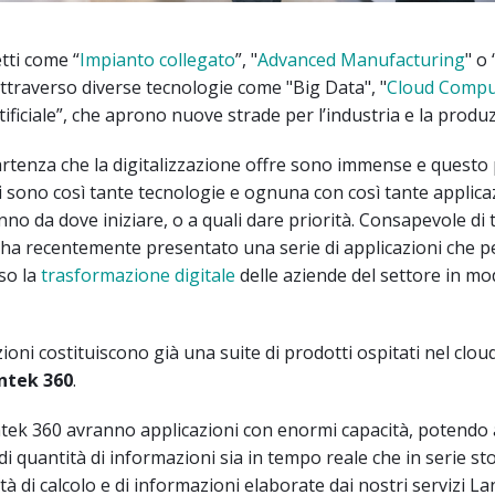
tti come “
Impianto collegato
”, "
Advanced Manufacturing
" o
ttraverso diverse tecnologie come "Big Data", "
Cloud Compu
tificiale”, che aprono nuove strade per l’industria e la produ
artenza che la digitalizzazione offre sono immense e questo
 sono così tante tecnologie e ognuna con così tante applicaz
no da dove iniziare, o a quali dare priorità. Consapevole di 
 ha recentemente presentato una serie di applicazioni che 
so la
trasformazione digitale
delle aziende del settore in m
ioni costituiscono già una suite di prodotti ospitati nel clou
ntek 360
.
antek 360 avranno applicazioni con enormi capacità, potendo
i quantità di informazioni sia in tempo reale che in serie sto
tà di calcolo e di informazioni elaborate dai nostri servizi L