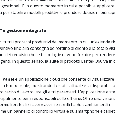
e gestionali. È in questo momento in cui è possibile applicare
ati per stabilire modelli predittivi e prendere decisioni più rap
60° e gestione integrata
di tutti i processi produttivi dal momento in cui un’azienda r
entivo fino alla consegna dell’ordine al cliente e la totale visi
uni dei requisiti che le tecnologie devono fornire per rendere
igenti. In questo senso, la suite di prodotti Lantek 360 va in 
l Panel
è un’applicazione cloud che consente di visualizzare
i in tempo reale, mostrando lo stato attuale e la disponibilità
ro carico di lavoro, tra gli altri parametri. L’applicazione è st
cipalmente per i responsabili delle officine. Offre una visio
permettendo di ricevere avvisi e notifiche dei cambiamenti di
e un pannello di controllo virtuale su smartphone e table