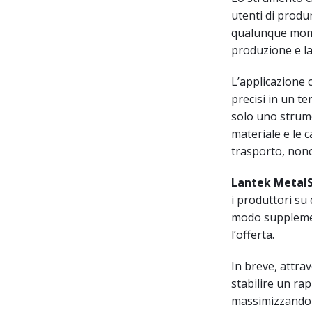
utenti di produr
qualunque moment
produzione e la
L’applicazione 
precisi in un 
solo uno strume
materiale e le c
trasporto, nonché
Lantek Metal
i produttori su
modo supplement
l’offerta.
In breve, attra
stabilire un rap
massimizzando i