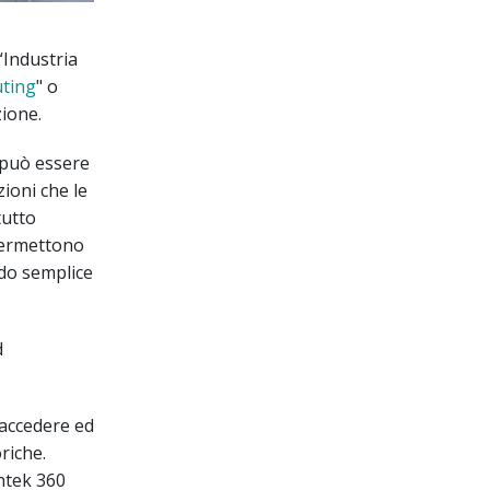
 “Industria
ting
" o
zione.
 può essere
ioni che le
tutto
permettono
odo semplice
d
 accedere ed
riche.
antek 360