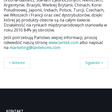
(Vitoria-Gasteiz), Stanach Zjednoczonych, Niemczech,
Argentynie, Brazylii, Wielkiej Brytanii, Chinach, Korei
Południowej, Japonii, Indiach, Polsce, Turcji, Czechach,
we Włoszech i Francji oraz sieć dystrybutorów, dzięki
której jej produkty obecne są na całym świecie.
Działalność na rynkach międzynarodowych stanowiła w
roku 2010 84% jej obrotów.
Jeśli potrzebują Państwo więcej informacji, proszę
odwiedzić naszą stronę
www.lantek.com
albo napisać
na
marketing@lanteksms.com
< Anterior
Siguiente >
KONTAKT