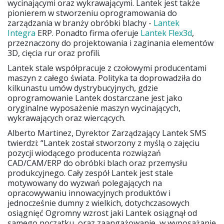
wycinającymi oraz wykrawającymi. Lantek jest także
pionierem w stworzeniu oprogramowania do
zarządzania w branży obróbki blachy -
Lantek
Integra
ERP. Ponadto firma oferuje
Lantek Flex3d
,
przeznaczony do projektowania i zaginania elementów
3D, cięcia rur oraz profili.
Lantek stale współpracuje z czołowymi producentami
maszyn z całego świata. Polityka ta doprowadziła do
kilkunastu umów dystrybucyjnych, gdzie
oprogramowanie Lantek dostarczane jest jako
oryginalne wyposażenie maszyn wycinających,
wykrawających oraz wiercących.
Alberto Martinez, Dyrektor Zarządzający Lantek SMS
twierdzi: “Lantek został stworzony z myślą o zajęciu
pozycji wiodącego producenta rozwiązań
CAD/CAM/ERP do obróbki blach oraz przemysłu
produkcyjnego. Cały zespół Lantek jest stale
motywowany do wyzwań polegających na
opracowywaniu innowacyjnych produktów i
jednocześnie dumny z wielkich, dotychczasowych
osiągnięć Ogromny wzrost jaki Lantek osiągnął od
samego początku, oraz zaangażowanie, w wyposażanie