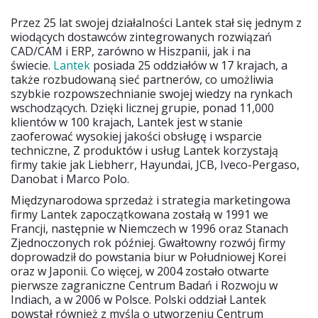
Przez 25 lat swojej działalności Lantek stał się jednym z
wiodących dostawców zintegrowanych rozwiązań
CAD/CAM i ERP, zarówno w Hiszpanii, jak i na
świecie.
Lantek
posiada 25 oddziałów w 17 krajach, a
także rozbudowaną sieć partnerów, co umożliwia
szybkie rozpowszechnianie swojej wiedzy na rynkach
wschodzących. Dzięki licznej grupie, ponad 11,000
klientów w 100 krajach, Lantek jest w stanie
zaoferować wysokiej jakości obsługę i wsparcie
techniczne, Z produktów i usług Lantek korzystają
firmy takie jak Liebherr, Hayundai, JCB, Iveco-Pergaso,
Danobat i Marco Polo.
Międzynarodowa sprzedaż i strategia marketingowa
firmy Lantek zapoczątkowana zostałą w 1991 we
Francji, następnie w Niemczech w 1996 oraz Stanach
Zjednoczonych rok później. Gwałtowny rozwój firmy
doprowadził do powstania biur w Południowej Korei
oraz w Japonii. Co więcej, w 2004 zostało otwarte
pierwsze zagraniczne Centrum Badań i Rozwoju w
Indiach, a w 2006 w Polsce. Polski oddział Lantek
powstał również z myślą o utworzeniu Centrum