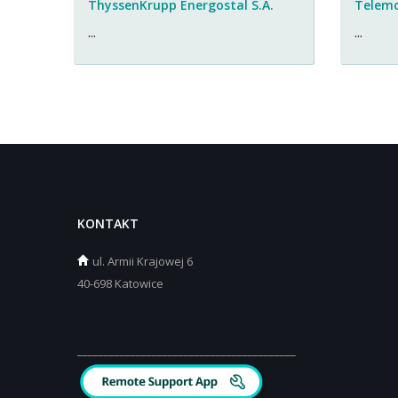
ThyssenKrupp Energostal S.A.
Telemo
...
...
KONTAKT
ul.
Armii Krajowej 6
40-698 Katowice
_________________________________________