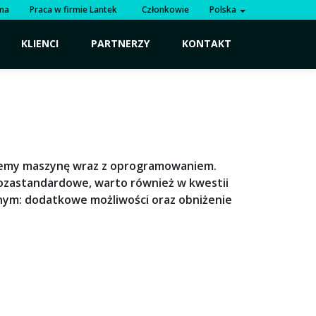
rma
Praca w firmie Lantek
Członkowie
Polska
KLIENCI
PARTNERZY
KONTAKT
jemy maszynę wraz z oprogramowaniem.
ozastandardowe, warto również w kwestii
dnym: dodatkowe możliwości oraz obniżenie