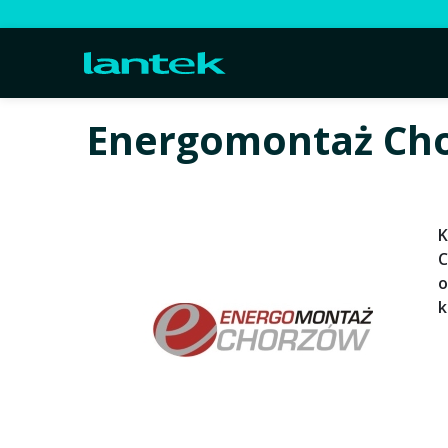
Energomontaż Ch
K
C
o
k