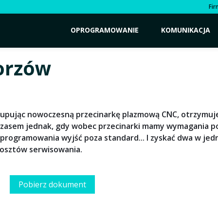
Fi
OPROGRAMOWANIE
KOMUNIKACJA
orzów
upując nowoczesną przecinarkę plazmową CNC, otrzymu
zasem jednak, gdy wobec przecinarki mamy wymagania p
programowania wyjść poza standard... I zyskać dwa w je
osztów serwisowania.
Pobierz dokument