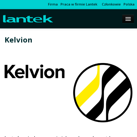
Firma
Praca w firmie Lantek
Członkowie
Polska
Kelvion