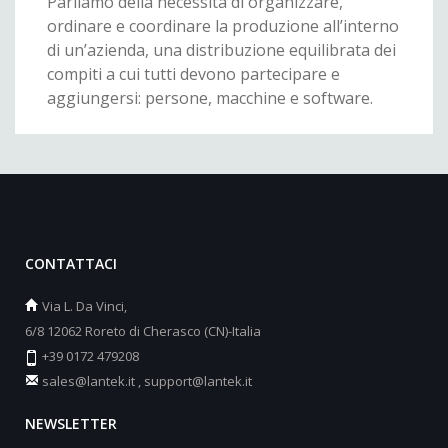
Parliamo della necessità di organizzare,
ordinare e coordinare la produzione all’interno
di un’azienda, una distribuzione equilibrata dei
compiti a cui tutti devono partecipare e
aggiungersi: persone, macchine e software.
CONTATTACI
Via L. Da Vinci,
6/8 12062 Roreto di Cherasco (CN)-Italia
+39 0172 479208
sales@lantek.it
,
support@lantek.it
NEWSLETTER