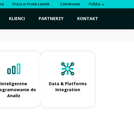
rma
Praca w firmie Lantek
Członkowie
Polska
KLIENCI
PARTNERZY
KONTAKT
Inteligentne
Data & Platforms
ogramowanie do
Integration
Analiz