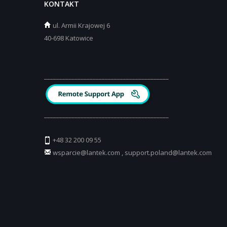
KONTAKT
ul.
Armii Krajowej 6
40-698 Katowice
_________________________________________
_________________________________________
+48 32 200 09 55
wsparcie@lantek.com
,
support.poland@lantek.com