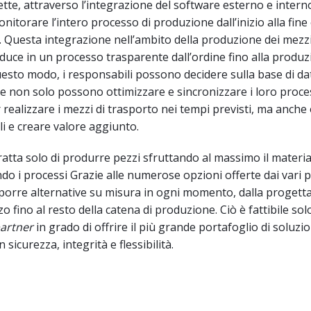
tte, attraverso l’integrazione del software esterno e interno
nitorare l’intero processo di produzione dall’inizio alla fine
io. Questa integrazione nell’ambito della produzione dei mezzi
aduce in un processo trasparente dall’ordine fino alla produz
esto modo, i responsabili possono decidere sulla base di da
de non solo possono ottimizzare e sincronizzare i loro proces
realizzare i mezzi di trasporto nei tempi previsti, ma anche
li e creare valore aggiunto.
ratta solo di produrre pezzi sfruttando al massimo il material
ndo i processi Grazie alle numerose opzioni offerte dai vari
porre alternative su misura in ogni momento, dalla progett
zo fino al resto della catena di produzione. Ciò è fattibile solo
artner
in grado di offrire il più grande portafoglio di soluzi
 sicurezza, integrità e flessibilità.