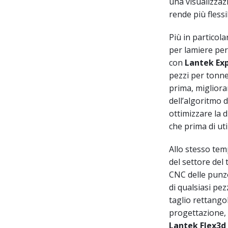
una visualizzaz
rende più fless
Più in particol
per lamiere per 
con
Lantek Ex
pezzi per tonne
prima, miglior
dell’algoritmo 
ottimizzare la 
che prima di uti
Allo stesso te
del settore de
CNC delle punz
di qualsiasi pe
taglio rettango
progettazione, n
Lantek Flex3d