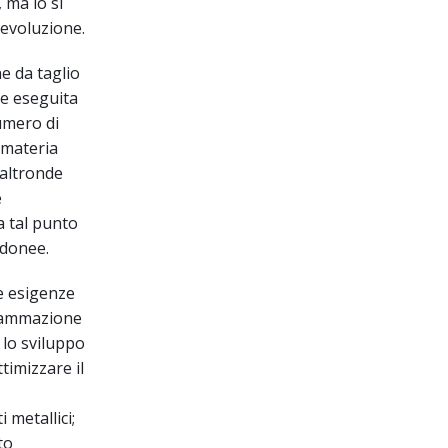
 ma lo si
 evoluzione.
e da taglio
ne eseguita
umero di
 materia
’altronde
e
a tal punto
idonee.
e esigenze
grammazione
 lo sviluppo
ttimizzare il
 metallici;
ato