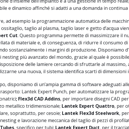
ione d’insieme dell’impianto e a una gestione in tempo reale,
ibile e dinamico affinché si adatti a una domanda in continua
are, ad esempio la programmazione automatica delle macchin
ossitaglio, taglio al plasma, taglio laser e getto d’acqua vie
pert Cut
. Questo programma permette di massimizzare il n
llata di materiale e, di conseguenza, di ridurre il consumo di
ando sostanzialmente i margini di produzione. Disponiamo d
di nesting più avanzato del mondo, grazie al quale è possibil
disposizione delle lamiere cercando di sfruttarle al massimo, 
lizzarne una nuova, il sistema identifica scarti di dimensioni 
mpo, disponiamo di un’ampia gamma di software adeguati all
l trasporto: Lantek Expert Punch, per automatizzare la pro
onatrici
; Flex3d CAD Addins
, per importare disegni CAD per
zzo metallico tridimensionale;
Lantek Expert Quattro
, per o
lare, soprattutto, per cesoie;
Lantek Flex3d Steelwork
, per
esting e lavorazione meccanica del taglio di pezzi di profilati
 Tubes
, specifico per tubi;
Lantek Expert Duct
, per il tracci