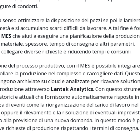
gure di condotti.
senso ottimizzare la disposizione dei pezzi se poi le lamiere
metà e si accumulano scarti difficili da lavorare. A tal fine è
n
MES
che aiuti a eseguire una pianificazione della produzion
r materiale, spessore, tempo di consegna o altri parametri,
collegare diverse richieste e riducendo tempi e consumi.
one del processo produttivo, con il MES è possibile integrare
rollare la produzione nel complesso e raccogliere dati. Quest
ngono archiviate su cloud e analizzate per ricavare soluzion
 produzione attraverso
Lantek Analytics
. Con questo strume
 storici e attuali che forniscono automaticamente risposte i
a di eventi come la riorganizzazione del carico di lavoro nel
oppure il rilevamento e la risoluzione di eventuali imprevisti
 alla previsione di una nuova domanda. In questo modo è p
e richieste di produzione rispettando i termini di consegna.