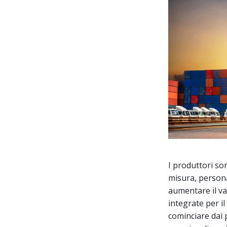
I produttori s
misura, persona
aumentare il va
integrate per il
cominciare da