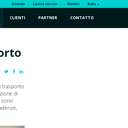
Azienda
Lavora con noi
Membri
Italia
CLIENTI
PARTNER
CONTATTO
orto
:
i trasporto
zione di
i sono
cadenze,