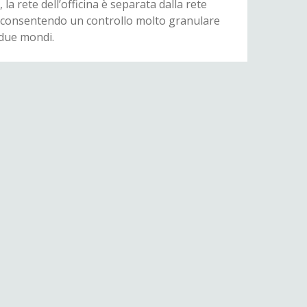
a rete dell’officina è separata dalla rete
ll, consentendo un controllo molto granulare
 due mondi.