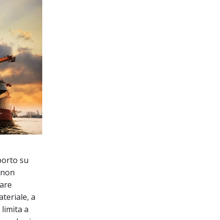
porto su
 non
ware
ateriale, a
 limita a