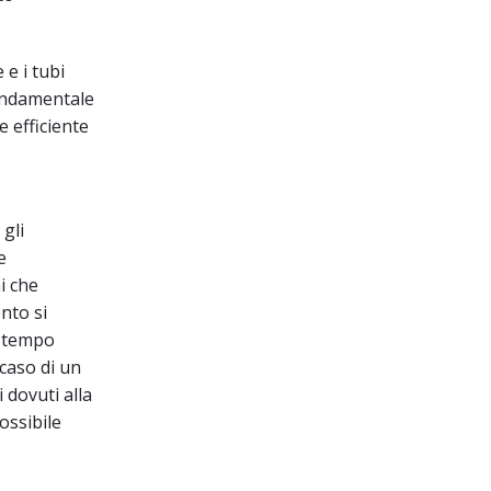
 e i tubi
 fondamentale
e efficiente
 gli
e
i che
nto si
n tempo
 caso di un
 dovuti alla
ossibile