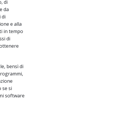
, di
 e da
 di
ione e alla
ti in tempo
si di
 ottenere
e, bensì di
 programmi,
azione
 se si
oni software