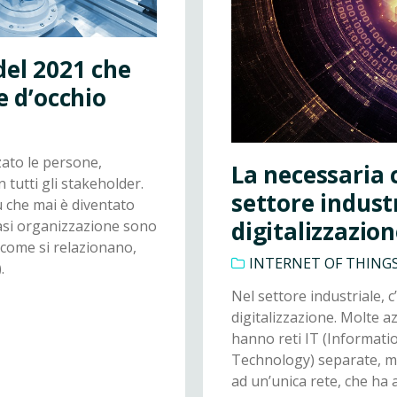
del 2021 che
e d’occhio
ato le persone,
La necessaria 
tutti gli stakeholder.
settore indust
iù che mai è diventato
digitalizzazio
iasi organizzazione sono
come si relazionano,
INTERNET OF THINGS
.
Nel settore industriale, 
digitalizzazione. Molte a
hanno reti IT (Informati
Technology) separate, ma
ad un’unica rete, che ha a