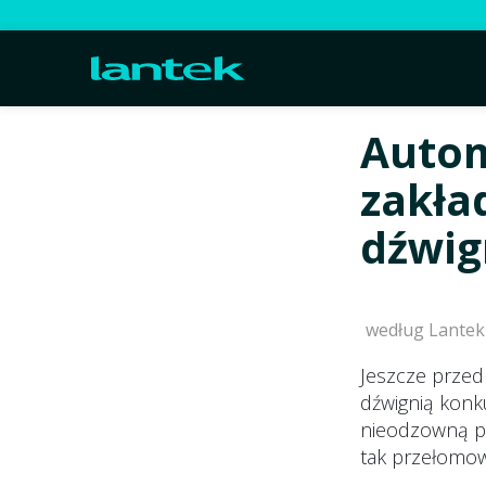
Autom
zakła
dźwig
według Lantek
Jeszcze przed
dźwignią konku
nieodzowną pr
tak przełomowe