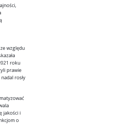
ajności,
a
ą
 ze względu
skazała
2021 roku
yli prawie
 nadal rosły
tomatyzować
wala
jakości i
unkcjom o