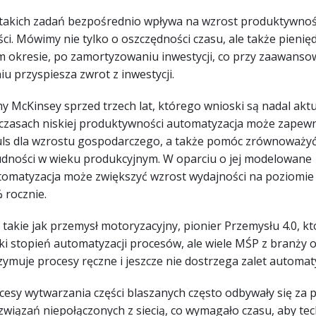
takich zadań bezpośrednio wpływa na wzrost produktywnośc
i. Mówimy nie tylko o oszczędności czasu, ale także pienię
im okresie, po zamortyzowaniu inwestycji, co przy zaawans
 przyspiesza zwrot z inwestycji.
my McKinsey sprzed trzech lat, którego wnioski są nadal akt
 czasach niskiej produktywności automatyzacja może zapew
ls dla wzrostu gospodarczego, a także pomóc zrównoważy
ludności w wieku produkcyjnym. W oparciu o jej modelowane
tomatyzacja może zwiększyć wzrost wydajności na poziomi
 rocznie.
, takie jak przemysł motoryzacyjny, pionier Przemysłu 4.0, kt
ki stopień automatyzacji procesów, ale wiele MŚP z branży 
zymuje procesy ręczne i jeszcze nie dostrzega zalet automaty
ocesy wytwarzania części blaszanych często odbywały się za
wiązań niepołączonych z siecią, co wymagało czasu, aby tec