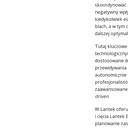
skoordynować p
negatywny wpły
kiedykolwiek el
blach, a w tym 
dalszej optymali
Tutaj kluczowe
technologiczny
dostosowane do
przewidywania 
autonomicznie i
profesjonalistó
zaawansowane d
driven
.
W Lantek oferu
i cięcia Lantek
planowanie zas