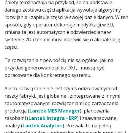
Zalety te oznaczają na przykład, że na podstawie
danego zestawu części aplikacja wywołuje algorytmy
rozwijania i zapisuje części w swojej bazie danych. W ten
sposób, gdy operator dokonuje modyfikacji w 3D,
zmiana ta jest automatycznie odzwierciedlana w
systemie 2D i ten nie musi martwić się o aktualizację
części.
Te rozwiązania z pewnością nie są ogólne, jak na
przykład generowanie pliku DXF, i muszą być
opracowane dla konkretnego systemu.
Ale to rozwiązanie nie jest czymś odizolowanym od
reszty fabryki, jest globalne i zintegrowane z innymi
zautomatyzowanymi rozwiązaniami do zarządzania
produkcją (
Lantek MES Manager
), planowania
zasobami (
Lantek Integra - ERP
) i zaawansowanej
analizy (
Lantek Analytics
). Pozwala to na pełną
widoczność zakładu, optymalne planowanie produkcji i