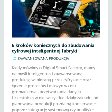
6 kroków koniecznych do zbudowania
cyfrowej inteligentnej fabryki
ZAAWANSOWANA PRODUKCJA
Kiedy mówimy o Digital Smart Factory, mamy
na myśli inteligentną i zaawansowaną
produkcję wspieraną przez cyfryzację oraz
łączenie procesów i maszyn w celu
gromadzenia i przetwarzania danych.
Uczestniczą w niej wszystkie działy zakładu, od
planowania produkcji po zdalną konserwację,
poprzez integrację systemową czy analitykę